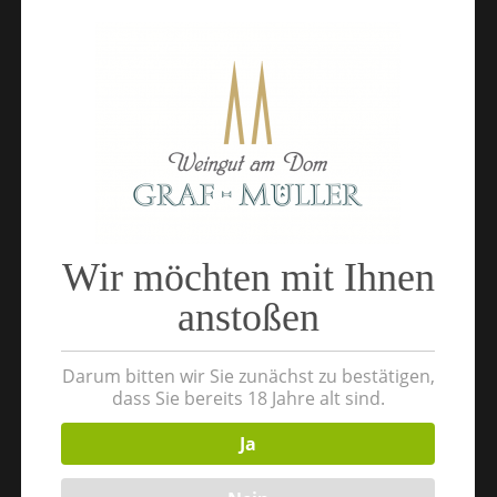
Name
*
Email
*
Website
Wir möchten mit Ihnen
anstoßen
Search
Darum bitten wir Sie zunächst zu bestätigen,
for:
dass Sie bereits 18 Jahre alt sind.
Ja
Neueste Beiträge
Hello world!