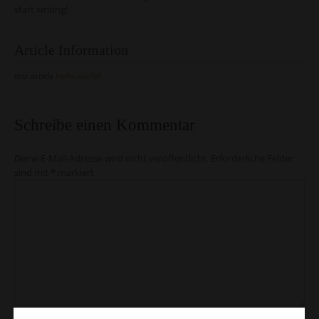
start writing!
Article Information
this article
Hello world!
Schreibe einen Kommentar
Deine E-Mail-Adresse wird nicht veröffentlicht.
Erforderliche Felder
sind mit
*
markiert