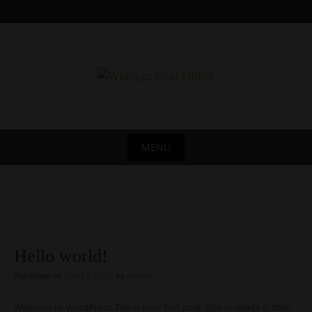
Skip
to
content
MENU
Skip
to
content
Hello world!
Published on
Juni 19, 2019
by
admin
Welcome to WordPress. This is your first post. Edit or delete it, then