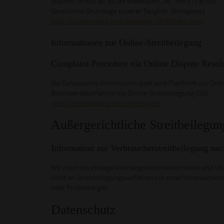
Mainzer Straße 80, 65189 Wiesbaden, Tel.: +49 611-815-0
Gesetzliche Grundlage unserer Tätigkeit: Weingesetz
http://bundesrecht.juris.de/weing_1994/index.html
Informationen zur Online-Streitbeilegung
Complaint Procedure via Online Dispute Reso
Die Europäische Kommission stellt eine Plattform zur Onlin
Beschwerdeverfahren via Online-Streitbeilegung (OS):
http://ec.europa.eu/consumers/odr/
Außergerichtliche Streitbeilegun
Information zur Verbraucherstreitbeilegung na
Wir möchten etwaige Meinungsverschiedenheiten und Uns
nicht an Streitbeilegungsverfahren vor einer Verbrauchersc
oder Probleme gibt.
Datenschutz