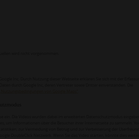
uellen wird nicht vorgenommen.
gle Inc. Durch Nutzung dieser Webseite erklären Sie sich mit der Erfassu
ten durch Google Inc, deren Vertreter sowie Dritter einverstanden. Die
„Nutzungsbedingungen von Google Maps“
.
hutzmodus
e ein. Die Videos wurden dabei im erweiterten Datenschutzmodus eingebet
s, um Informationen über die Besucher ihrer Internetseite zu sammeln. Y
atistiken, zur Vermeidung von Betrug und zur Verbesserung der Userfreundl
ogle DoubleClick Netzwerk. Wenn Sie das Video starten, könnte dies weite