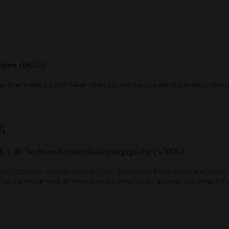
lution (ODR)
e-Streitbeilegung (OS) bereit. Diese können Sie über den folgenden Link err
g
ch § 36 Verbraucherstreitbeilegungsgesetz (VSBG):
timmigkeiten in der direkten Kommunikation mit Ihnen klären und nehme
hlichtungsstelle teil. Bitte nehmen Sie direkt zu uns Kontakt auf, wenn es F