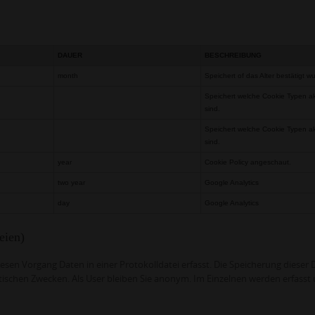
DAUER
BESCHREIBUNG
month
Speichert of das Alter bestätigt w
Speichert welche Cookie Typen ak
sind.
Speichert welche Cookie Typen ak
sind.
year
Cookie Policy angeschaut.
two year
Google Analytics
day
Google Analytics
eien)
iesen Vorgang Daten in einer Protokolldatei erfasst. Die Speicherung dieser
tischen Zwecken. Als User bleiben Sie anonym. Im Einzelnen werden erfasst