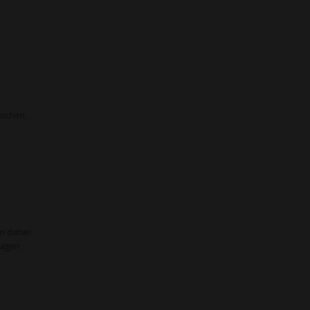
eichen:
n daher
ragen