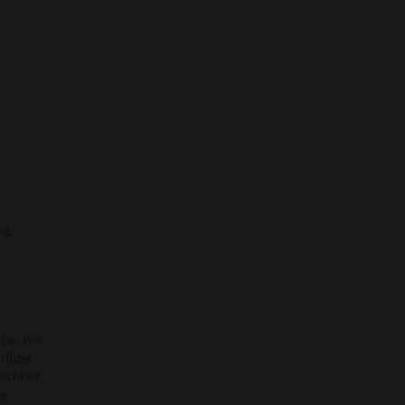
ng,
tet. Wie
ouTube
ichkeit.
re