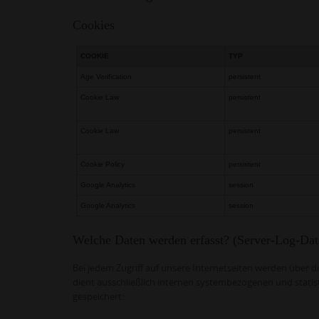
Cookies
COOKIE
TYP
Age Verification
persistent
Cookie Law
persistent
Cookie Law
persistent
Cookie Policy
persistent
Google Analytics
session
Google Analytics
session
Welche Daten werden erfasst? (Server-Log-Dat
Bei jedem Zugriff auf unsere Internetseiten werden über d
dient ausschließlich internen systembezogenen und statis
gespeichert: