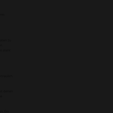
hres
Daten zu
en
n steht
rtraulich
it denen
ie
n. Ein