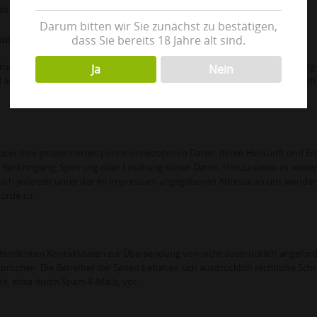
st nicht möglich.
Darum bitten wir Sie zunächst zu bestätigen,
tung
dass Sie bereits 18 Jahre alt sind.
cklichen Einwilligung möglich. Sie können eine bereits erteilte Einwilligung 
Ja
Nein
il an uns. Die Rechtmäßigkeit der bis zum Widerruf erfolgten Datenverarbeit
ft über Ihre gespeicherten personenbezogenen Daten, deren Herkunft und E
Berichtigung, Sperrung oder Löschung dieser Daten. Hierzu sowie zu weite
ch jederzeit unter der im Impressum angegebenen Adresse an uns wenden
örde zu.
entlichten Kontaktdaten zur Übersendung von nicht ausdrücklich angeford
ochen. Die Betreiber der Seiten behalten sich ausdrücklich rechtliche Schr
n, etwa durch Spam-E-Mails, vor.