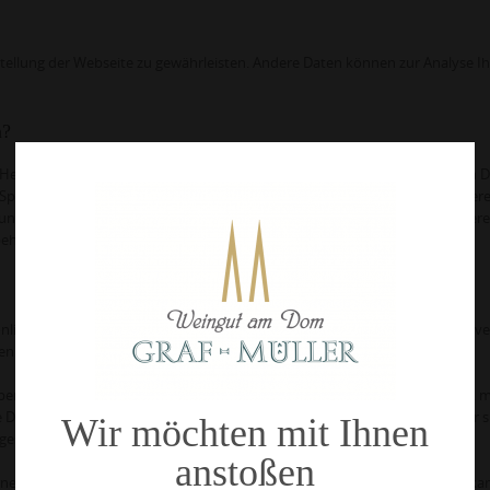
itstellung der Webseite zu gewährleisten. Andere Daten können zur Analyse I
n?
er Herkunft, Empfänger und Zweck Ihrer gespeicherten personenbezogenen 
, Sperrung oder Löschung dieser Daten zu verlangen. Hierzu sowie zu weiter
 unter der im Impressum angegebenen Adresse an uns wenden. Des Weitere
behörde zu.
önlichen Daten sehr ernst. Wir behandeln Ihre personenbezogenen Daten ve
en sowie dieser Datenschutzerklärung.
 personenbezogene Daten erhoben. Personenbezogene Daten sind Daten, m
de Datenschutzerklärung erläutert, welche Daten wir erheben und wofür wir s
Wir möchten mit Ihnen
geschieht.
anstoßen
net (z.B. bei der Kommunikation per E-Mail) Sicherheitslücken aufweisen kan