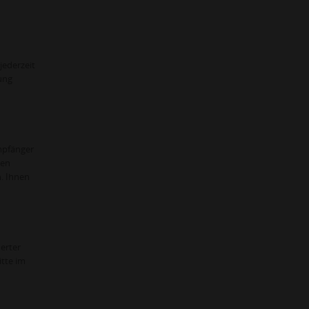
jederzeit
ung
mpfänger
ren
. Ihnen
erter
itte im