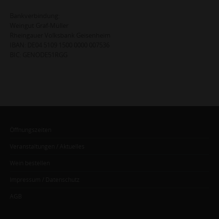
Bankverbindung:
Weingut Graf-Müller
Rheingauer Volksbank Geisenheim
IBAN: DE04 5109 1500 0000 007536
BIC: GENODE51RGG
Öffnungszeiten
Veranstaltungen / Aktuelles
Wein bestellen
Impressum / Datenschutz
AGB