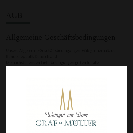
AGB
Allgemeine Geschäftsbedingungen
Unsere Allgemeine Geschäftsbedingungen: Gültig innerhalb der
Bundesrepublik Deutschland
Die nachstehenden Lieferbedingungen gelten für alle
Warenlieferungen an Kunden (ausgenommen Fachhandel), soweit
nicht ausdrücklich schriftlich etwas anderes vereinbart ist.
Liefer- und Zahlungsbedingungen:
1. Die Preise verstehen sich incl. MwSt. und Sektsteuer in 6er oder
12er Kartons ab Weingut.
2. Der Versand erfolgt per Post in Kartons von 1, 2, 3, 6, 12, 18 und ab
20 Flaschen auf Kosten des Empfängers.
3. Bei geschlossener Abnahme und Bezahlung gewähren wir, ab