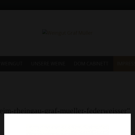
 WEINGUT
UNSERE WEINE
DOM CABINETT
IMPRES
eim-rheingau-graf-mueller-federweisser"