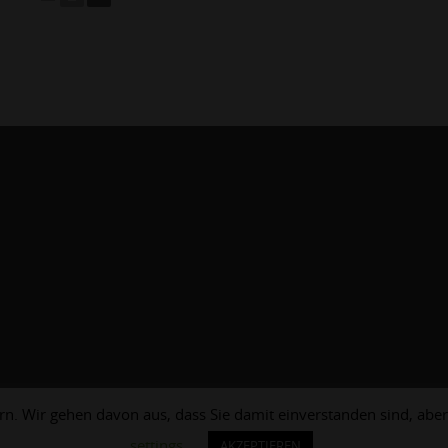
ern. Wir gehen davon aus, dass Sie damit einverstanden sind, ab
Copyright © 2026 Weingut Graf Müller. All rights reserved.
settings
AKZEPTIEREN