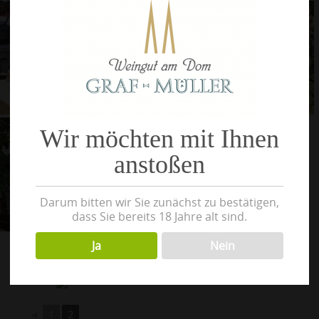
Wir möchten mit Ihnen
anstoßen
Darum bitten wir Sie zunächst zu bestätigen,
dass Sie bereits 18 Jahre alt sind.
Ja
Nein
◄
1
2