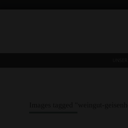
Skip
to
content
Skip
UNSER
to
content
Images tagged "weingut-geisenh